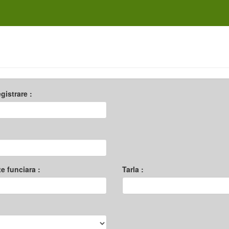
egistrare :
te funciara :
Tarla :