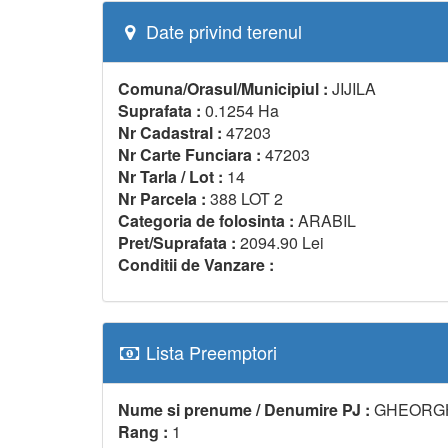
Date privind terenul
Comuna/Orasul/Municipiul :
JIJILA
Suprafata :
0.1254 Ha
Nr Cadastral :
47203
Nr Carte Funciara :
47203
Nr Tarla / Lot :
14
Nr Parcela :
388 LOT 2
Categoria de folosinta :
ARABIL
Pret/Suprafata :
2094.90 Lei
Conditii de Vanzare :
Lista Preemptori
Nume si prenume / Denumire PJ :
GHEORGH
Rang :
1